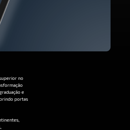
superior no
ansformação
-graduação e
brindo portas
tinentes,
,