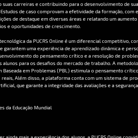
 suas carreiras e contribuindo para o desenvolvimento de su
 Estudos de caso comprovam a efetividade da formação, com 
ções de destaque em diversas áreas e relatando um aumento s
ios e oportunidades de crescimento.
tecnológica da PUCRS Online é um diferencial competitivo, c
e garantem uma experiência de aprendizado dinâmica e pers
senvolvimento do pensamento crítico e a resolução de proble
 alunos para os desafios do mercado de trabalho. A metodolo
 Baseada em Problemas (PBL) estimula o pensamento crítico 
reais, Além disso, a plataforma conta com um sistema de pr
rtificial, que garante a integridade das avaliações e a seguran
s da Educação Mundial
er ainda mais a experiência dos alunos, a PUCRS Online convi