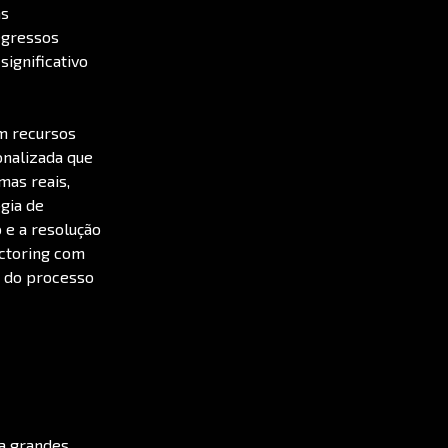
as
egressos
ignificativo
om recursos
onalizada que
mas reais,
gia de
e a resolução
octoring com
ça do processo
da grandes