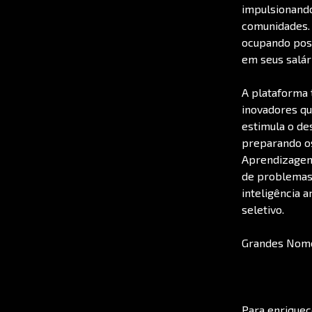
impulsionando
comunidades.
ocupando posi
em seus salár
A plataforma 
inovadores qu
estimula o de
preparando os
Aprendizagem
de problemas 
inteligência a
seletivo.
Grandes Nome
Para enriquec