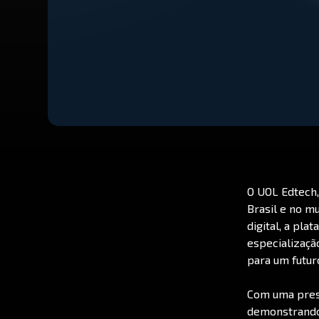
O UOL Edtech,
Brasil e no m
digital, a pl
especializaçã
para um futur
Com uma prese
demonstrando 