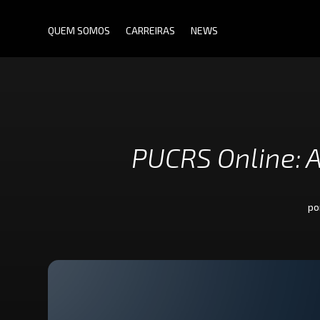
QUEM SOMOS
CARREIRAS
NEWS
Para Estudantes
PUCRS Online: A
Para Universidades
po
Para Empresas