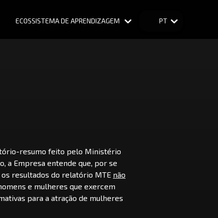
ECOSSISTEMA DE APRENDIZAGEM
PT
enta (Latin America)
ório-resumo feito pelo Ministério
o, a Empresa entende que, por se
 os resultados do relatório MTE
não
a homens e mulheres que exercem
rmativas para a atração de mulheres