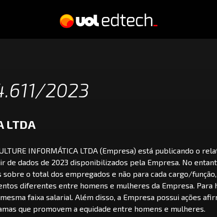
14.611/2023
Para Estudantes
Passei Direto
A LTDA
Stud
QULTURE INFORMÁTICA LTDA (Empresa) está publicando o relat
Para Universidades
r de dados de 2023 disponibilizados pela Empresa. No entant
Campus Digital
s sobre o total dos empregados e não para cada cargo/função,
mentos diferentes entre homens e mulheres da Empresa. Par
Para Empresas
mesma faixa salarial. Além disso, a Empresa possui ações afi
qulture.rocks
amas que promovem a equidade entre homens e mulheres.