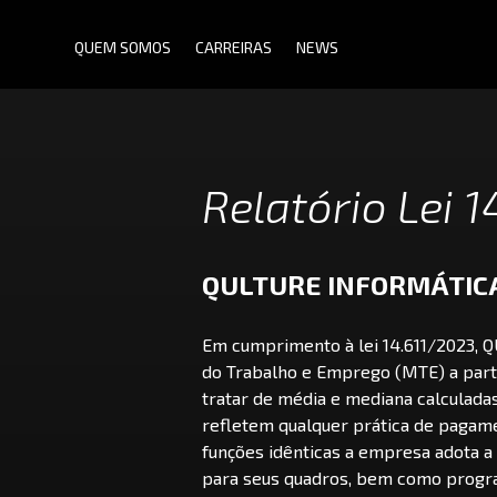
QUEM SOMOS
CARREIRAS
NEWS
Relatório Lei 
Para Estudantes
Para Universidades
QULTURE INFORMÁTIC
Para Empresas
Em cumprimento à lei 14.611/2023, 
do Trabalho e Emprego (MTE) a parti
tratar de média e mediana calculada
refletem qualquer prática de paga
funções idênticas a empresa adota a 
para seus quadros, bem como progr